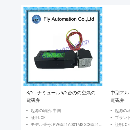
3/2 - ナミュール5/2台のの空気の
中型アル
電磁弁
電磁弁
起源の場所: 中国
起源の場
証明: CE
ブランド名
モデル番号: PVG551A001MS SCG551A001MS
証明: CE