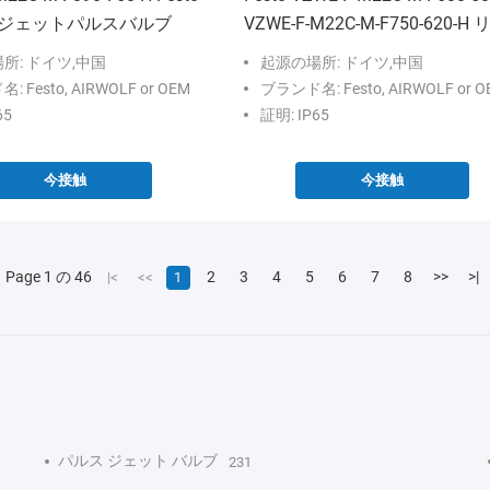
ジェットパルスバルブ
VZWE-F-M22C-M-F750-620-H 
ースジェットパルスバルブ
所: ドイツ,中国
起源の場所: ドイツ,中国
 Festo, AIRWOLF or OEM
ブランド名: Festo, AIRWOLF or O
65
証明: IP65
今接触
今接触
Page 1 の 46
2
3
4
5
6
7
8
>>
>|
|<
<<
1
パルス ジェット バルブ
231