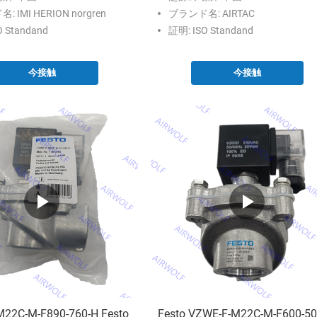
 IMI HERION norgren
ブランド名: AIRTAC
O Standand
証明: ISO Standand
今接触
今接触
22C-M-F890-760-H Festo
Festo VZWE-F-M22C-M-F600-50