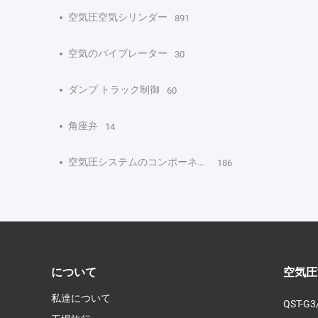
空気圧空気シリンダー
891
空気のバイブレーター
30
ダンプ トラック制御
60
角座弁
14
空気圧システムのコンポーネント
186
について
空気圧
私達について
QST-G3