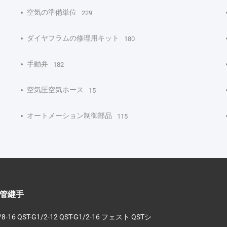
空気の準備単位
229
ダイヤフラムの修理用キット
180
手動弁
182
空気圧空気ホース
15
オートメーション制御部品
115
管継手
/8-16 QST-G1/2-12 QST-G1/2-16 フェスト QSTシ