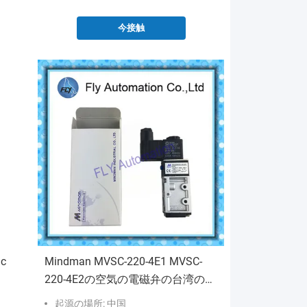
今接触
ic
Mindman MVSC-220-4E1 MVSC-
220-4E2の空気の電磁弁の台湾の両
方向の5港
起源の場所: 中国