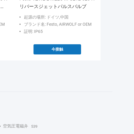
リバ
リバースジェットパルスバルブ
起源の場所: ドイツ,中国
EM
ブランド名: Festo, AIRWOLF or OEM
証明: IP65
今接触
空気圧電磁弁
539