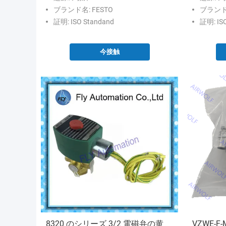
ブランド名: FESTO
ブランド名:
証明: ISO Standand
証明: IS
今接触
8320 のシリーズ 3/2 電磁弁の黄
VZWE-F-M