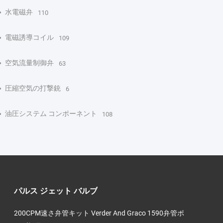
水電磁弁
110
電磁誘導コイル
109
空気流量制御弁
63
圧縮空気の打撃銃
6
油圧システム コンポーネント
108
パルス ジェット バルブ
200CPM速さ弁管キット Verder And Graco 1590弁管ポ