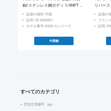
銅/ステンレス鋼ボディ 1/4NPT 普
リバース
通閉鎖したノーマル・オープン
起源の場所: 中国
起源の場
証明: CE ISO9001
ブランド名:
モデル番号: 8320 のシリーズ
証明: IP
今接触
すべてのカテゴリ
空気圧管継手
364