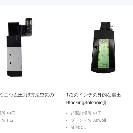
ミニウム圧力3方法空気の
1/2のインチの外的な漏出
BlockingSolenoid弁
所: 中国
起源の場所: 中国
: FLY
ブランド名: Airwolf
証明: CE