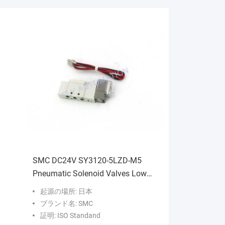
SMC DC24V SY3120-5LZD-M5
Pneumatic Solenoid Valves Low
Power 0.35W 5/2 Way
起源の場所: 日本
ブランド名: SMC
証明: ISO Standand