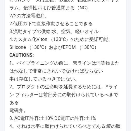
ラム、伝導性および普通閉まる（NC）
2/2の方法電磁弁。
2.低圧の下で直接作動させることできる
3.流動タイプの供給:水、空気、軽いオイル
4.カスタム化Viton （130°C）のために受諾可能、
Silicone （130°C）およびEPDM （130°C）
CAUTIONS:
1。パイプライニングの前に、管ラインは汚染物また
は他なしで非常にきれいでなければならない
事は存在しているべきではない。
2。プロダクトの生命時を延長するためには、Yライ
ン フィルターは前部分にの取付けられているべきで
ある
電磁弁。
3. AC電圧許容:土10%;DC電圧の許容:土1%
4。それは水平に取付けられているべきである;縦の取