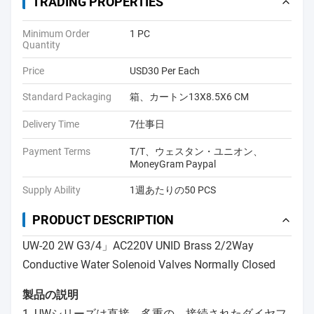
TRADING PROPERTIES
Minimum Order
1 PC
Quantity
Price
USD30 Per Each
Standard Packaging
箱、カートン13X8.5X6 CM
Delivery Time
7仕事日
Payment Terms
T/T、ウェスタン・ユニオン、
MoneyGram Paypal
Supply Ability
1週あたりの50 PCS
PRODUCT DESCRIPTION
UW-20 2W G3/4」AC220V UNID Brass 2/2Way
Conductive Water Solenoid Valves Normally Closed
製品の説明
1. UWシリーズは直接、多重の、接続されたダイヤフ