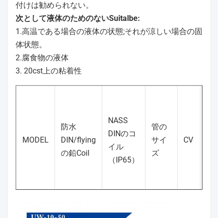
付けは勧められない。
次として液体のためのないSuitalbe:
1.高温である場合の液体の状態;それが涼しい場合の固
体状態。
2.腐食物の液体
3. 20cst上の粘着性
NASS
防水
管の
DINのコ
MODEL
DIN/flying
サイ
CV
OR
イル
の鉛Coil
ズ
（IP65）
UW-10
●
●
3/8"
4.5
1 