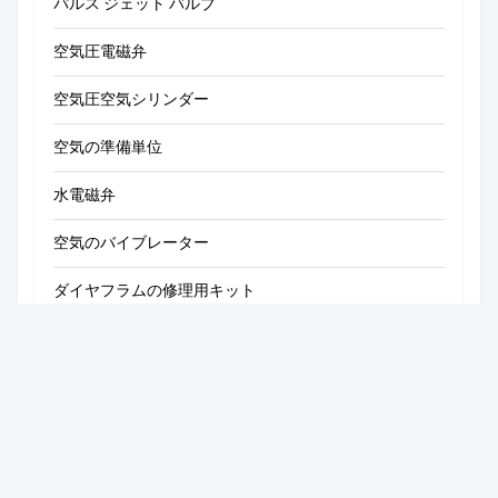
V*2
V
Saudi Arabia · Feb 18.2026
Valve works great
Product Tags
water pressure valves
水逆止弁
水圧弁
Related Products