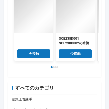
Based on 50 reviews recently
レビューを書く
5 stars
100%
4 stars
0%
3 stars
0%
2 stars
0%
1 stars
0%
Jackson
J
Egypt · Mar 29.2026
well-built, worth every penny
Nova
N
Singapore · Mar 25.2026
Easy to install