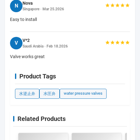
の取付けは勧められない。
私達は良質と勝つ。
完全な品質システムとだけ管理は私達品質保証がある
ことができる。はえAutomationはISO9001質の管理シ
ステムの証明を渡した。
精密上限の試験装置の100%の点検。「あるように努
力する100つのポイント良質プロダクト」は
質とだけ私達は市場が、それ以上に行くためにあって
もいく、質の存続の質管理概念のために努力する。
評価とレビュー
5.0