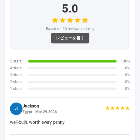
の方法電磁弁を閉めた。
2.圧力なしで直接作動させることできる
3.流動タイプの供給:水、空気、ライト オイル、ガ
ス、真空
4.カスタム化のために受諾可能:Viton （130°C）、
Silicone （130°C）およびEPDM （130°C）
CAUTIONS:
1。パイプライニングの前に、管ラインは汚染物また
は他なしで非常にきれいでなければならない
事は存在しているべきではない。
2。プロダクトの生命時を延長するためには、Yライ
ン フィルターは前部分にの取付けられているべきで
ある
電磁弁。
1. AC電圧許容:士10%;DC電圧の許容:土1%
2。それはhorizontaly取付けられているべきである;縦