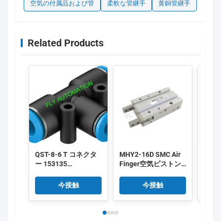
空気の付属品および管
柔軟な管継手
黄銅管継手
Related Products
QST-8-6 T コネクタ
MHY2-16D SMC Air
FEST
ー 153135
Finger空気ピストン
10X1
4052568032272 の空
シリンダーDouble
パネ
気の管付属品の押し
Acting Gripper Cam
アシ
今接触
今接触
込み
Style
ーシー