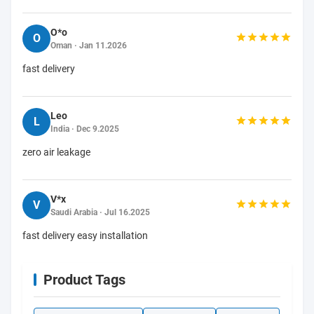
O*o
O
Oman · Jan 11.2026
fast delivery
Leo
L
India · Dec 9.2025
zero air leakage
V*x
V
Saudi Arabia · Jul 16.2025
fast delivery easy installation
Product Tags