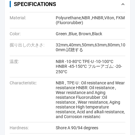
SPECIFICATIONS
Material:
Polyurethane,NBR ,HNBR,Viton, FKM
(Fluororubber)
Color:
Green ,Blue, Brown,Black
掘り出しの大きさ:
32mm,40mm,50mm,63mm,80mm,10
0mm 試聴する
温度:
NBR -10-80°C TPE-U -10-100°C
HNBR -45-150°C フルーアゴム: -20-
250°C
Characteristic:
NBR , TPE-U : Oil resistance and Wear
resistance HNBR: Oil resistance ,
Wear resistance and Aging
resistance Fluororubber :Oil
resistance , Wear resistance, Aging
resistance High temperature
resistance, Acid and alkali resistance,
and Corrosion resistanc
Hardness:
Shore A 90/94 degrees