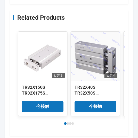
DNA-125-P-A 673629
Related Products
ビデオ
ビデオ
TR32X150S
TR32X40S
AirT
TR32X175S
TR32X50S
TR32
TR32X200S TRシリ
TR32X60S
TR32
ーズ AirTAC 双作用双
TR32X70S TRシリー
TR3
今接触
今接触
棒シリンダー
ズ AirTAC複動ツイン
ズ 
ロッドシリンダ
ダー