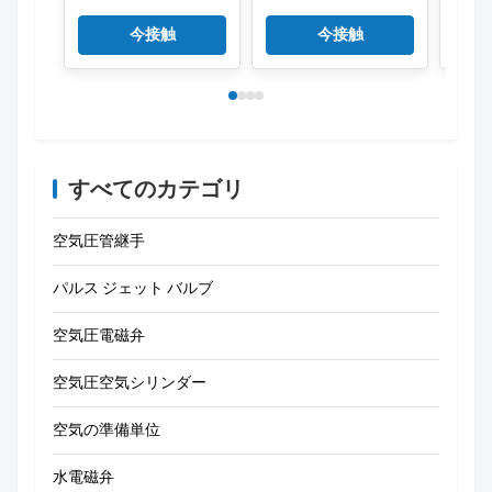
01PP MSV8662-
MSV8662-01LB
01PP
01PPL MSV8662-
MSV8662-01RL
01PP
今接触
今接触
01EB 3/2方メカニカ
SHAKO 3/2方向 メカ
01E
ルバルブ 1/8"
ニカルバルブ 1/8"
カルバ
すべてのカテゴリ
空気圧管継手
パルス ジェット バルブ
空気圧電磁弁
空気圧空気シリンダー
空気の準備単位
水電磁弁