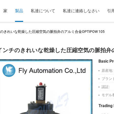
家
製品
私達について
私達に連絡しなさい
引
のきれいな乾燥した圧縮空気の脈拍弁のアルミ合金OPTIPOW 105
インチのきれいな乾燥した圧縮空気の脈拍弁のアル
Basic Pr
原産地:
ブラン
認証:
モデル
Trading 