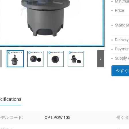
Minimum
Price:
Standar
Delivery
Paymen
Supply A
今すぐ
cifications
モデル コード:
OPTIPOW 105
働く出