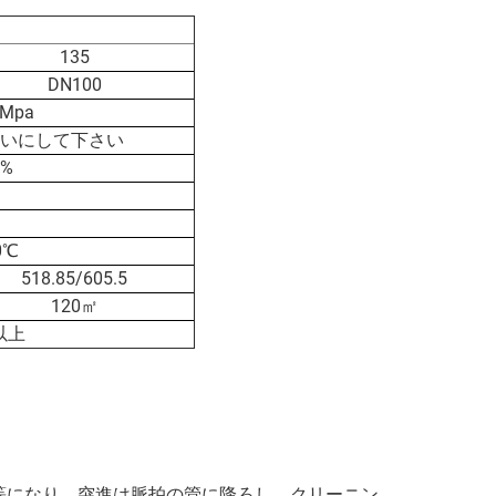
135
DN100
 Mpa
いにして下さい
5%
0℃
518.85/605.5
120㎡
回以上
等になり、突進は脈拍の管に降ろし、クリーニン