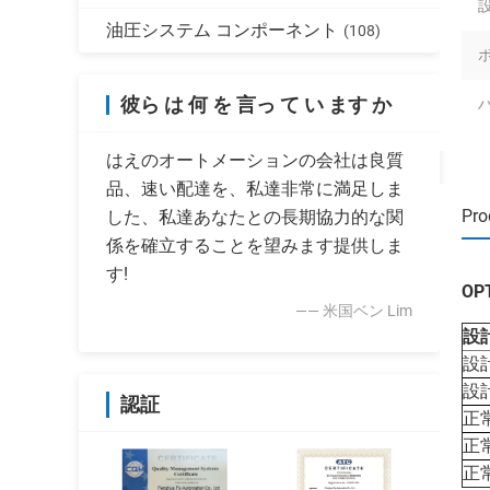
油圧システム コンポーネント
(108)
彼ら は 何 を 言っ て い ます か
はえのオートメーションの会社は良質
品、速い配達を、私達非常に満足しま
Pro
した、私達あなたとの長期協力的な関
係を確立することを望みます提供しま
す!
O
—— 米国ベン Lim
設
設
設
認証
正
正
正