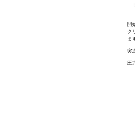
開
ク
ま
突
圧