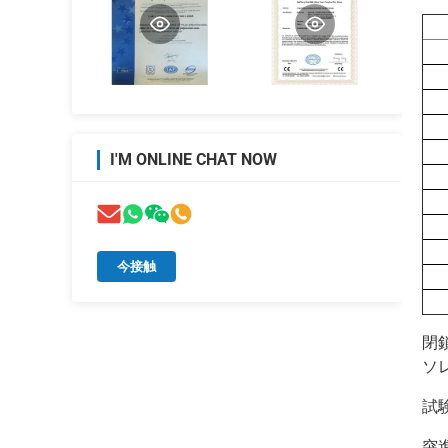
I'M ONLINE CHAT NOW
今接触
閉
ソ
試
突