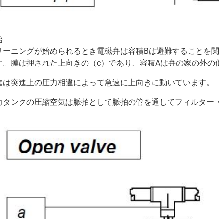
始
リーニングが始められるとき電磁弁は容積Bは避難することを関
す。膜は押された上向きの（c）であり、容積Aは弁の家の外の
進は突進上の圧力相違によって急速に上向きに動いています。
力タンクの圧縮空気は脈拍として脈拍の管を通してフィルター