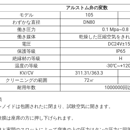
アルストム弁の変数
モデル
105
わずかな直径
DN80
働き圧力
0.1 Mpa~0.8
働き媒体
乾燥した圧縮空気をきれ
電圧
DC24V±1
保護等級
IP65
絶縁材の等級
H
温度の等級
-30℃~+12
KV/CV
311.31/363.3
クリーニングの範囲
72㎡
耐用年数
1000000
鎖
レノイドは包囲されたに閉まり、試験空気に開きます。
験膜は座席の方に押し下げられます。
進と家間のスロットによって突進の上の圧力はタンク圧力に同