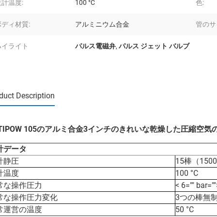
設計温度:
100 °C
色:
ボディ材質:
アルミニウム合金
管のサ
ハイライト
パルス電磁弁
,
パルス ジェット バルブ
duct Description
PTIPOW 105のアルミ合金3インチのきれいな乾燥した圧縮空
計データ
計静圧
15棒（150
計温度
100 °C
常な操作圧力
< 6="" bar=""
常な操作圧力変化
3つの棒無制
常運営の温度
50 °C