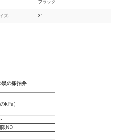
ブラック
イズ:
3"
気の黒の脈拍弁
0のkPa）
>
限NO