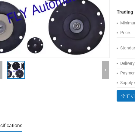
Trading 
Minimum
Price:
Standar
Delivery
Paymen
Supply A
今すぐ
cifications