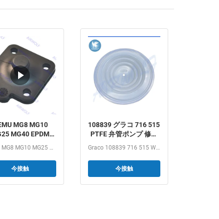
EMU MG8 MG10
108839 グラコ 716 515
25 MG40 EPDM
PTFE 弁管ポンプ 修理
 FDAクラス ダイヤ
キット
GEMU MG8 MG10 MG25 MG40 EPDM SGS FDA class Diaphragm kits...
Graco 108839 716 515 White Ptfe Air Operated Diaphragm...
ムキット GEMUダ
ヤフラムバルブ用
今接触
今接触