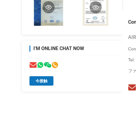
Con
AI
I'M ONLINE CHAT NOW
Con
Tel:
ファ
今接触