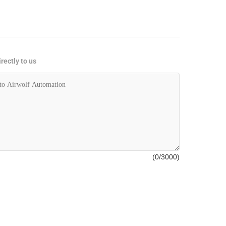
rectly to us
(
0
/3000)