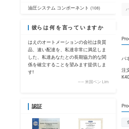
油圧システム コンポーネント
(108)
彼ら は 何 を 言っ て い ます か
Pro
はえのオートメーションの会社は良質
品、速い配達を、私達非常に満足しま
した、私達あなたとの長期協力的な関
パ
係を確立することを望みます提供しま
注文
す!
K40
—— 米国ベン Lim
Pro
認証