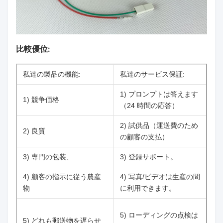
比較優位:
私達の製品の機能:
私達のサービス保証:
1) プロンプトは答えます
1) 競争価格
（24 時間の応答）
2) 試供品（運送費のため
2) 良質
の顧客の支払）
3) 専門の包装、
3) 登録サポート。
4) 顧客の指示に従う農産
4) 写真/ビデオは生産の間
物
に利用できます。
5) ローディングの点検は
5) どれも郵送物を遅らせ