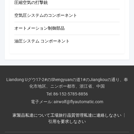
圧縮空気の打撃銃
空気圧システムのコンポーネント
オートメーション制御部品
油圧システム コンポーネント
Liandong Uグウ17-2#のShengyuanの道1#のJiangkouの通り、奉
化市地区、ニンポー都市、浙江省、中国
Tel:
86-152-5785-8856
電子メール:
airwolf@flyautomatic.com
家
製品
私達について
工場旅行
品質管理
私達に連絡しなさい
引用を要求しなさい