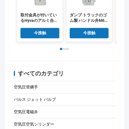
取付金具が付いてい
ダンプ トラックのゴ
手動
るHyvaのアルミ合金
ム製 ハンドル弁M6制
の制
のダンプ トラックの
御BKQF34-B
BKQF
制御弁
14750650H
1475
今接触
今接触
すべてのカテゴリ
空気圧管継手
パルス ジェット バルブ
空気圧電磁弁
空気圧空気シリンダー