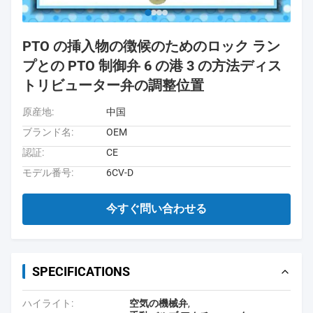
PTO の挿入物の徴候のためのロック ラン
プとの PTO 制御弁 6 の港 3 の方法ディス
トリビューター弁の調整位置
原産地:
中国
ブランド名:
OEM
認証:
CE
モデル番号:
6CV-D
今すぐ問い合わせる
SPECIFICATIONS
ハイライト:
空気の機械弁
,