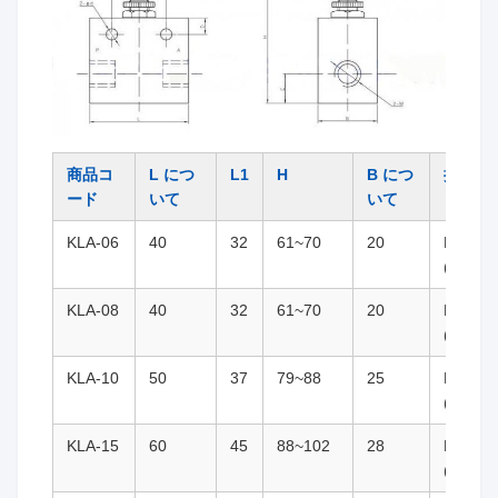
商品コ
L につ
L1
H
B につ
接続ス
ード
いて
いて
ド
KLA-06
40
32
61~70
20
M10x1
((G1/8)
KLA-08
40
32
61~70
20
M12*1.
(G1/4)
KLA-10
50
37
79~88
25
M16x1.
(G3/8)
KLA-15
60
45
88~102
28
M20x1.
(G1/2)