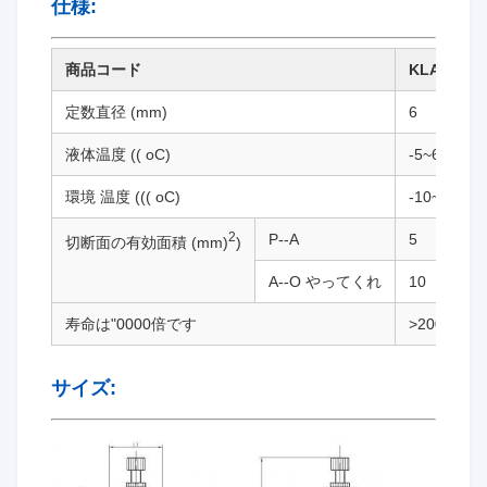
仕様:
商品コード
KLA-06
定数直径 (mm)
6
液体温度 (( oC)
-5~60
環境 温度 ((( oC)
-10~65
2
P--A
5
切断面の有効面積 (mm)
)
A--O やってくれ
10
寿命は"0000倍です
>200
サイズ: