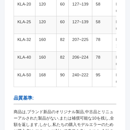
KLA-20
120
60
127~139
58
M27x2
((G3/4)
KLA-25
120
60
127~139
58
M33x2
((G1)
KLA-32
160
82
207~225
78
M42*2(
1/4)
KLA-40
160
82
206~224
78
M48x2
((G1 1/
KLA-50
168
90
240~222
95
M60x2
((G2)
品質基準:
商品は,ブランド新品のオリジナル製品,中古品とリニュ
ーアルされた製品がない,または補償可能な10を残し,全
額を返します,しかし,私たちの購入モデルエラーのため