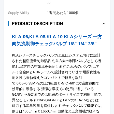
ル
Supply Ability
1週間あたり1000個
PRODUCT DESCRIPTION
KLA-06,KLA-08,KLA-10 KLAシリーズ 一方
向気流制御チェックバルブ 1/8" 1/4" 3/8"
KLAシリーズチェックバルブは,気圧システム向けに設計
された精密流量制御部品で,単方向の制限バルブとして機
能し,単方向の空気流を保証します.これらのバルブは,ア
ルミ合金体とNBRシールで設計されています耐腐食性も
耐久性も兼ね備えたコンパクトで軽量な設計
で,0.05~0.95MPaの圧力範囲と-5°C~60°Cの温度範囲で
効果的に動作する.清潔な環境での使用に適している
G1/8"からG2"までの広範囲のポートサイズで利用可能で,
異なるモデル (G1/4"のKLA-08とG1/2のKLA-15など) は
対応する流量容量を提供します.チェックバルブ機能では,
例えば450L/minと1650L/min自動化と工業機械の様々な