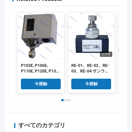
ビデオ
P103E, P106E,
RE-01、RE-02、RE-
ASC1
P110E, P120E, P130E
03、RE-04 サンライ
08,A
Pシリーズ圧力コント
ズ RE シリーズ 一方
10,A
ローラ
向流量制御バルブ
Air
今接触
今接触
1/8"、1/4"、3/8"、
一方
1/2"
ブ 1/8"
すべてのカテゴリ