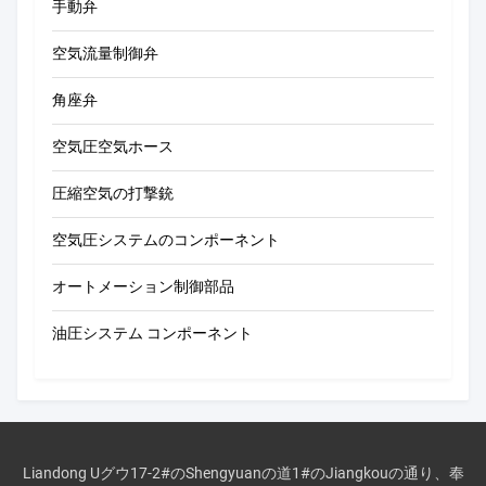
手動弁
空気流量制御弁
角座弁
空気圧空気ホース
圧縮空気の打撃銃
空気圧システムのコンポーネント
オートメーション制御部品
油圧システム コンポーネント
Liandong Uグウ17-2#のShengyuanの道1#のJiangkouの通り、奉